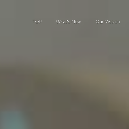
TOP
What's New
Our Mission