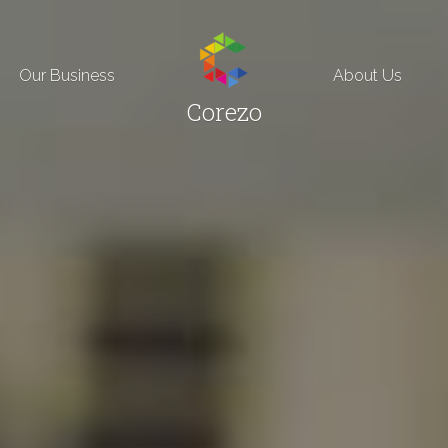
Our Business
About Us
Corezo